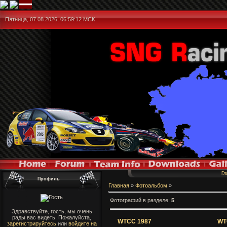
Пятница, 07.08.2026,
06:59:12
МСК
Гл
Профиль
Главная
»
Фотоальбом
»
Фотографий в разделе
:
5
Здравствуйте, гость, мы очень
рады вас видеть. Пожалуйста,
WTCC 1987
WT
зарегистрируйтесь
или
войдите на