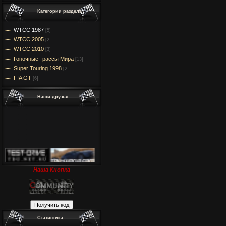
Категории раздела
WTCC 1987
[5]
WTCC 2005
[2]
WTCC 2010
[3]
Гоночные трассы Мира
[13]
Super Touring 1998
[2]
FIA GT
[6]
Наши друзья
Наша Кнопка
Статистика