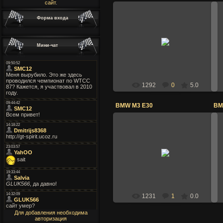
сайт
.
Форма входа
09.01.2011
Мини-чат
Dmitrijs
1292
0
5.0
BMW M3 E30
BM
09.12.2010
Dmitrijs
1231
1
0.0
Для добавления необходима
авторизация